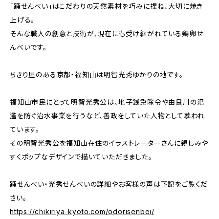
「踊せんべい」はこだわりの天然素材を巧みに捏ね、大切に焼き
上げる。
そんな職人の創意と技術が、現在にも受け継がれている鶏卵せ
んべいです。
ちきり屋のある京都・福知山は明智光秀ゆかりの地です。
福知山市民にとって明智光秀公は、地子銭免除令や由良川の氾
濫を防ぐ治水事業を行うなど、善政をしていた人物として慕われ
ています。
その明智光秀公を福知山在住のイラストレーターさんに親しみや
すくポップなデザインで描いていただきました。
踊せんべい・光秀せんべいの詳細やお客様の声は下記をご覧くだ
さい。
https://chikiriya-kyoto.com/odorisenbei/