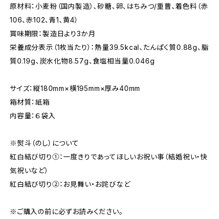
原材料：小麦粉（国内製造）、砂糖、卵、はちみつ/重曹、着色料（赤
106、赤102、青1、黄4）
賞味期限：製造日より3か月
栄養成分表示（1枚当たり）：熱量39.5kcal、たんぱく質0.88g、脂
質0.19g、炭水化物8.57g、食塩相当量0.046g
サイズ：縦180mm×横195mm×厚み40mm
箱材質：紙箱
内容量：６袋入
※熨斗（のし）について
紅白結び切り①：一度きりであってほしいお祝い事（結婚祝い・快
気祝いなど）
紅白結び切り②：お見舞い・お詫びなど
※ご購入の前に必ずお読みください。