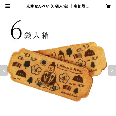
光秀せんべい（6袋入箱） | 京都丹波
の和菓子屋「ちきり屋」のオンラインシ
ョップ