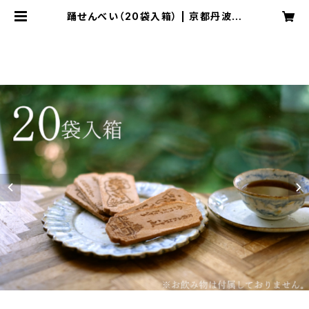
踊せんべい（20袋入箱） | 京都丹波の
和菓子屋「ちきり屋」のオンラインショ
ップ