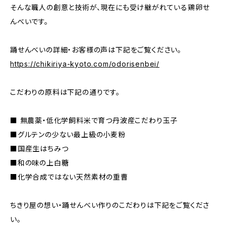
そんな職人の創意と技術が、現在にも受け継がれている鶏卵せ
んべいです。
踊せんべいの詳細・お客様の声は下記をご覧ください。
https://chikiriya-kyoto.com/odorisenbei/
こだわりの原料は下記の通りです。
■ 無農薬・低化学飼料米で育つ丹波産こだわり玉子
■グルテンの少ない最上級の小麦粉
■国産生はちみつ
■和の味の上白糖
■化学合成ではない天然素材の重曹
ちきり屋の想い・踊せんべい作りのこだわりは下記をご覧くださ
い。