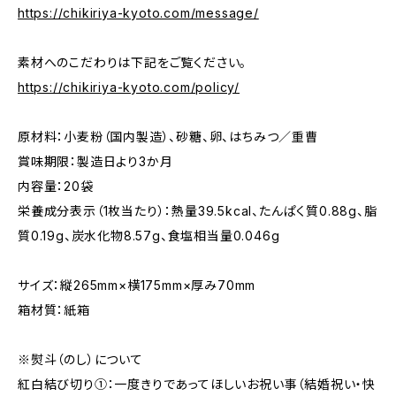
https://chikiriya-kyoto.com/message/
素材へのこだわりは下記をご覧ください。
https://chikiriya-kyoto.com/policy/
原材料：小麦粉（国内製造）、砂糖、卵、はちみつ／重曹
賞味期限：製造日より3か月
内容量：20袋
栄養成分表示（1枚当たり）：熱量39.5kcal、たんぱく質0.88g、脂
質0.19g、炭水化物8.57g、食塩相当量0.046g
サイズ：縦265mm×横175mm×厚み70mm
箱材質：紙箱
※熨斗（のし）について
紅白結び切り①：一度きりであってほしいお祝い事（結婚祝い・快